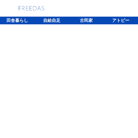
田舎暮らし
自給自足
古民家
アトピー