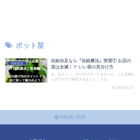
ポット苗
自給自足なら『自給農法』実習① お店の
自給自足
苗は全滅！？ いい苗の見分け方
な、なんと～ このブログが『たまちゃん』こと玉蔵さ
んのブログで紹介されました。 ちな...
2018.05.22
PAGE TOP