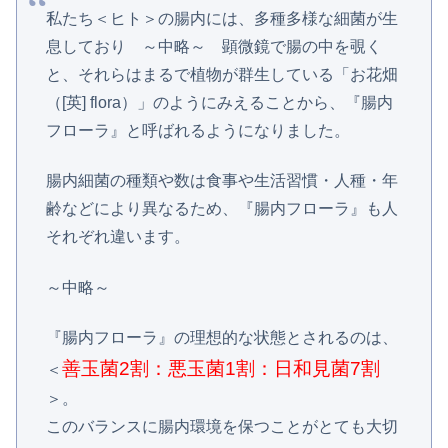
私たち＜ヒト＞の腸内には、多種多様な細菌が生
息しており ～中略～ 顕微鏡で腸の中を覗く
と、それらはまるで植物が群生している「お花畑
（[英] flora）」のようにみえることから、『腸内
フローラ』と呼ばれるようになりました。
腸内細菌の種類や数は食事や生活習慣・人種・年
齢などにより異なるため、『腸内フローラ』も人
それぞれ違います。
～中略～
『腸内フローラ』の理想的な状態とされるのは、
善玉菌2割：悪玉菌1割：日和見菌7割
＜
＞。
このバランスに腸内環境を保つことがとても大切