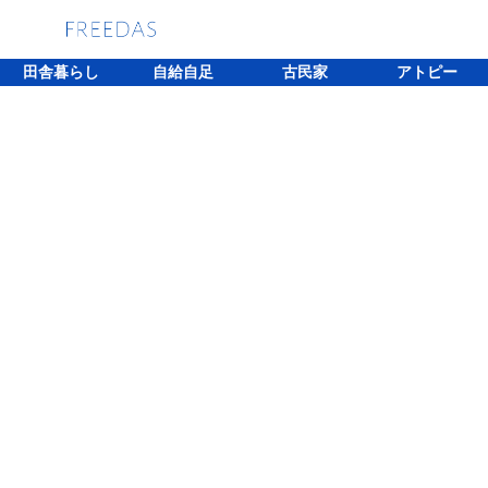
田舎暮らし
自給自足
古民家
アトピー