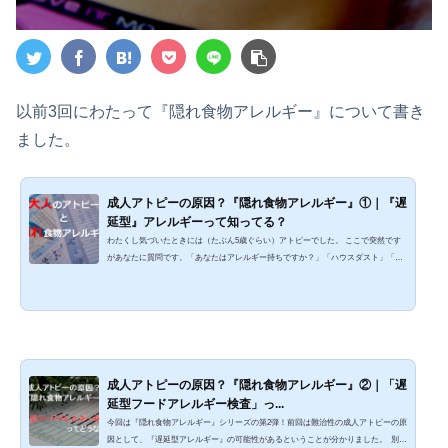
以前3回にわたって『隠れ食物アレルギー』について書き
ました。
成人アトピーの原因？『隠れ食物アレルギー』①｜『遅
延型』アレルギーって知ってる？
わたくし気づいたときには（たぶん5歳ぐらい）アトピーでした。 ここで突然です
があなたに質問です。「あなたはアレルギー持ちですか？」「ハウスダスト」「ネ
コ」「スギ花粉」「特にない」などなど… わたしと同じくアトピー性皮膚炎の人で
あれば、何かしらのアレルギーを持っていると思います。 ちなみにわたしは幼少期
に『鶏卵』と『サバの缶詰』でじんましんが出た経験があります。それからという
もの、「おれはサバ食ったらジンマシンが出る」という恐怖からずっと食べずにい
たんですが、小学校4年生のときに事件は...
成人アトピーの原因？『隠れ食物アレルギー』②｜「遅
延型フードアレルギー検査」っ...
今回は『隠れ食物アレルギー』シリーズの第2弾！前回は難治性の成人アトピーの原
因として、『遅延型アレルギー』の可能性があるということが分かりました。 別名