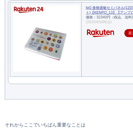
IgG 食物過敏セミパネル(120
ト)【KENPO_13】【アン
価格：32340円（税込、送料
(2020/4/16時点)
楽
それからここでいちばん重要なことは