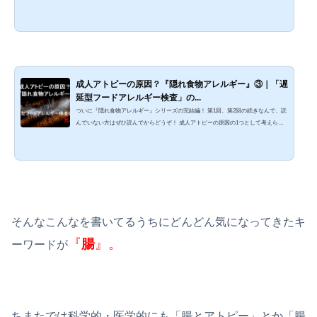
『隠れ食物アレルギー』。アレルゲンを食べてから症状が出るまでにヘタすると2週
間とか時間がかかるクセ者です。今回はその『隠れ食物アレルギー』の検査につい
て書いていきます。 きっかけは統合医療のお医者さんの言葉そもそもこのシリーズ
を書き始めたきっかけは、わたしが信頼する医師（統合医療のお医者さん）から、
この『隠れ食物アレルギー』の検査...
成人アトピーの原因？『隠れ食物アレルギー』③｜「遅
延型フードアレルギー検査」の...
ついに『隠れ食物アレルギー』シリーズの完結編！ 第1回、第2回の続きなんで、読
んでいない方はぜひ読んでからどうぞ！ 成人アトピーの原因の1つとして考えられ
る『遅延型食物アレルギー』。そしてそのアレルゲンを検査しようと思って調べる
と出てくるのが『遅延型フードアレルギー検査』。 医学会からは嫌われていてフツ
ーの病院では検査してもらえないし、健康保険が適用されないからめっちゃ高いの
にもかかわらず、検査する人はけっこう多い… どうやら『遅延型フードアレルギー
検査』には『光と影』がある！&nb...
そんなこんなを書いてるうちにどんどん気になってきたキ
『
腸
』。
ーワードが
ちまたでは科学的・医学的にも「腸とアトピー」とか「腸